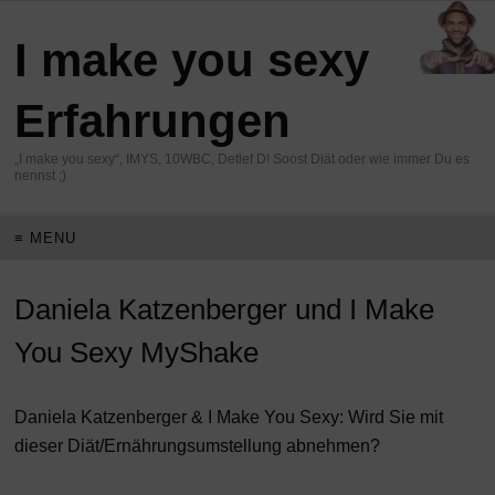
I make you sexy
Erfahrungen
„I make you sexy“, IMYS, 10WBC, Detlef D! Soost Diät oder wie immer Du es
nennst ;)
≡ MENU
Daniela Katzenberger und I Make
You Sexy MyShake
Daniela Katzenberger & I Make You Sexy: Wird Sie mit
dieser Diät/Ernährungsumstellung abnehmen?