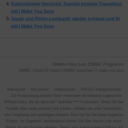
Katzenberger Hochzeit: Daniela erreicht Traumfigur
mit I Make You Sexy
Sarah und Pietro Lombardi: wieder schlank und fit
mit I Make You Sexy
Weitere Infos zum 10WBC Programm:
10WBC
|
Detlef D! Soost
|
10WBC Gutschein
|
I make you sexy
Impressum
Disclaimer
Datenschutz
DSGVO Antragsformular
Zur Finanzierung unserer Seite verwenden wir teilweise sogenannte
*
Werbung
Affiliate-Links, die wir dann mit
und/oder
versehen. Wenn Sie das
Produkt über einen solchen Link kaufen, erhalten wir unter Umständen
eine Vergütung vom jeweiligen Anbieter. Dies hat für Sie keine negativen
Folgen. Im Gegenteil, idealerweise können Sie über diesen Link einen
Rabatt für das Produkt erhalten. Diese Links haben keinen Einfluss auf