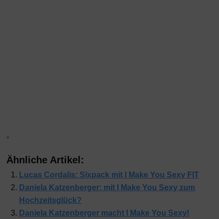
Ähnliche Artikel:
Lucas Cordalis: Sixpack mit I Make You Sexy FIT
Daniela Katzenberger: mit I Make You Sexy zum
Hochzeitsglück?
Daniela Katzenberger macht I Make You Sexy!