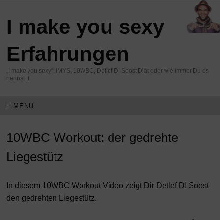
I make you sexy
Erfahrungen
„I make you sexy“, IMYS, 10WBC, Detlef D! Soost Diät oder wie immer Du es
nennst ;)
≡ MENU
10WBC Workout: der gedrehte
Liegestütz
In diesem 10WBC Workout Video zeigt Dir Detlef D! Soost
den gedrehten Liegestütz.