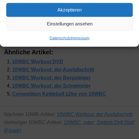
Akzeptieren
Einstellungen ansehen
Datenschutz
Impressum
Ähnliche Artikel:
10WBC Workout DVD
10WBC Workout: der Ausfallschritt
10WBC Workout: der Bergsteiger
10WBC Workout: der Schwimmer
Competition Kettlebell 12kg von 10WBC
Nächster 10WB-Artikel:
10WBC Workout: der Ausfallschritt
Vorheriger 10WBC-Artikel:
10WBC, oder: „Detlefs Drill Diät“
(Finale)