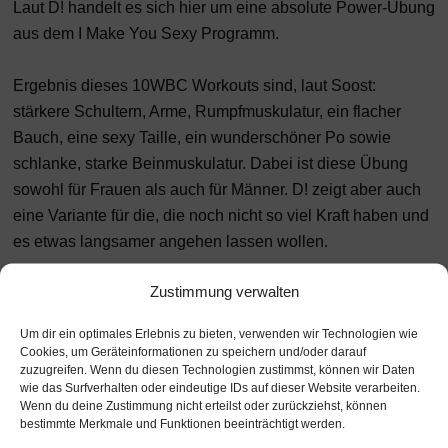
Laut D! handelt es sich hier um eine absolute Power-Übung
aus dem I Make You Sexy Programm.
Ergebnis dieses 10WBC Workouts sind, laut Soost:
stärkere Schultern, Arme, Rumpfmuskulatur, ein flacher
Bauch, eine sexy Taille, ein wunderschöner Po sowie
schlanke, starke Beinmuskulatur. Dabei ist diese Übung
sowohl für Frauen als auch für Männer. D! zeigt aber auch
eine Variante für die, die noch nicht so viel Kraft haben und
es etwas langsamer angehen lassen wollen.
Zustimmung verwalten
Um dir ein optimales Erlebnis zu bieten, verwenden wir Technologien wie
Cookies, um Geräteinformationen zu speichern und/oder darauf
zuzugreifen. Wenn du diesen Technologien zustimmst, können wir Daten
wie das Surfverhalten oder eindeutige IDs auf dieser Website verarbeiten.
Wenn du deine Zustimmung nicht erteilst oder zurückziehst, können
bestimmte Merkmale und Funktionen beeinträchtigt werden.