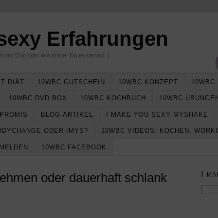
 sexy Erfahrungen
Soost Diät oder wie immer Du es nennst ;)
T DIÄT
10WBC GUTSCHEIN
10WBC KONZEPT
10WBC
10WBC DVD BOX
10WBC KOCHBUCH
10WBC ÜBUNGE
 PROMIS
BLOG-ARTIKEL
I MAKE YOU SEXY MYSHAKE
ODYCHANGE ODER IMYS?
10WBC VIDEOS: KOCHEN, WORK
NMELDEN
10WBC FACEBOOK
I ma
ehmen oder dauerhaft schlank
Such
nach: