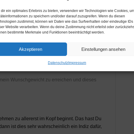
sen Satz, bevorzugt vor einem Spiegel und indem
dir ein optimales Erlebnis zu bieten, verwenden wir Technologien wie Cookies, u
äteinformationen zu speichern und/oder darauf zuzugreifen. Wenn du diesen
lickst. Dieses Mal sage es mit Überzeugung und
hnologien zustimmst, können wir Daten wie das Surfverhalten oder eindeutige IDs
ören kannst. Glaube daran!
ser Website verarbeiten. Wenn du deine Zustimmung nicht erteilst oder zurückziehs
nen bestimmte Merkmale und Funktionen beeinträchtigt werden.
…..
Akzeptieren
Einstellungen ansehen
fach mal; Du hast wirklich nichts zu verlieren, aber
Datenschutz
Impressum
 mein Wunschgewicht zu erreichen und dieses
hmen zu allererst im Kopf beginnt. Das hast Du
nn ist dies sehr wahrscheinlich ein Indiz dafür,