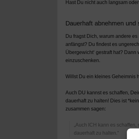
Hast Du nicht auch langsam oder
Dauerhaft abnehmen und s
Du fragst Dich, warum andere es
anfängst? Du findest es ungerech
Übergewicht‘ gestraft hat? Dann w
einzuschenken.
Willst Du ein kleines Geheimnis 
Auch DU kannst es schaffen, Dei
dauerhaft zu halten! Dies ist *kei
zusammen sagen:
„Auch ICH kann es schaffen,
dauerhaft zu halten.“