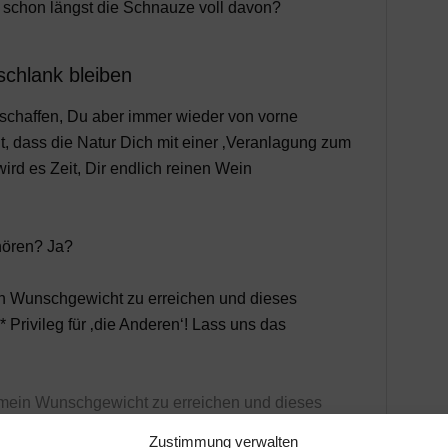
 schon längst die Schnauze voll davon?
chlank bleiben
 schaffen, Du aber immer wieder von vorne
t, dass die Natur Dich mit einer ‚Veranlagung zum
ird es Zeit, Dir endlich reinen Wein
hören? Ja?
n Wunschgewicht zu erreichen und dieses
n* Privileg für ‚die Anderen‘! Lass uns das
 mein Wunschgewicht zu erreichen und dieses
Zustimmung verwalten