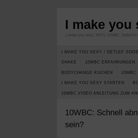
I make you
„I make you sexy“, IMYS, 10WBC, Detlef D! 
I MAKE YOU SEXY / DETLEF SOOS
SHAKE
10WBC ERFAHRUNGEN
BODYCHANGE KUCHEN
10WBC
I MAKE YOU SEXY STARTEN
B
10WBC VIDEO ANLEITUNG ZUM A
10WBC: Schnell abn
sein?