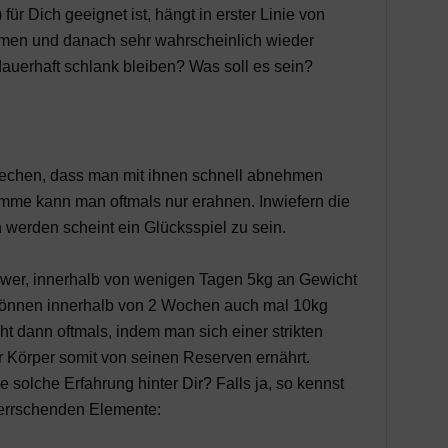
r Dich geeignet ist, hängt in erster Linie von
men und danach sehr wahrscheinlich wieder
erhaft schlank bleiben? Was soll es sein?
rechen, dass man mit ihnen schnell abnehmen
ramme kann man oftmals nur erahnen. Inwiefern die
werden scheint ein Glücksspiel zu sein.
 schwer, innerhalb von wenigen Tagen 5kg an Gewicht
 können innerhalb von 2 Wochen auch mal 10kg
t dann oftmals, indem man sich einer strikten
r Körper somit von seinen Reserven ernährt.
e solche Erfahrung hinter Dir? Falls ja, so kennst
rherrschenden Elemente: