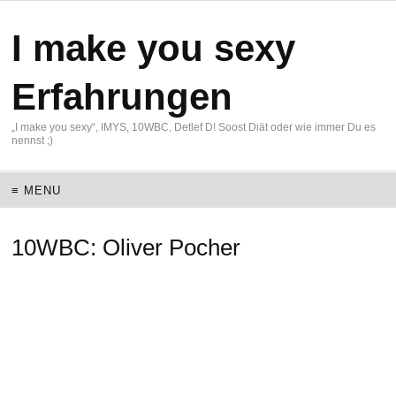
I make you sexy
Erfahrungen
„I make you sexy“, IMYS, 10WBC, Detlef D! Soost Diät oder wie immer Du es
nennst ;)
≡ MENU
10WBC: Oliver Pocher