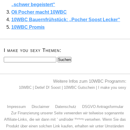
„schwer begeistert“
Oli Pocher macht 10WBC
10WBC Bauernfrühstück: „Pocher Soost Lecker“
10WBC Promis
I make you sexy Themen:
Suchen
nach:
Weitere Infos zum 10WBC Programm:
10WBC
|
Detlef D! Soost
|
10WBC Gutschein
|
I make you sexy
Impressum
Disclaimer
Datenschutz
DSGVO Antragsformular
Zur Finanzierung unserer Seite verwenden wir teilweise sogenannte
*
Werbung
Affiliate-Links, die wir dann mit
und/oder
versehen. Wenn Sie das
Produkt über einen solchen Link kaufen, erhalten wir unter Umständen