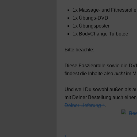
1x Massage- und Fitnessrolle
1x Übungs-DVD
1x Übungsposter
1x BodyChange Turbotee
Bitte beachte:
Diese Faszienrolle sowie die DVD
findest die Inhalte also
nicht
im Mi
Und weil Du sowohl außen als auc
mit Deiner Bestellung auch eine
Deiner Lieferung
.