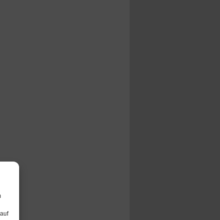
m
 auf