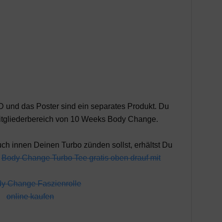
 und das Poster sind ein separates Produkt. Du
tgliederbereich von 10 Weeks Body Change.
h innen Deinen Turbo zünden sollst, erhältst Du
n
Body Change Turbo Tee gratis oben drauf mit