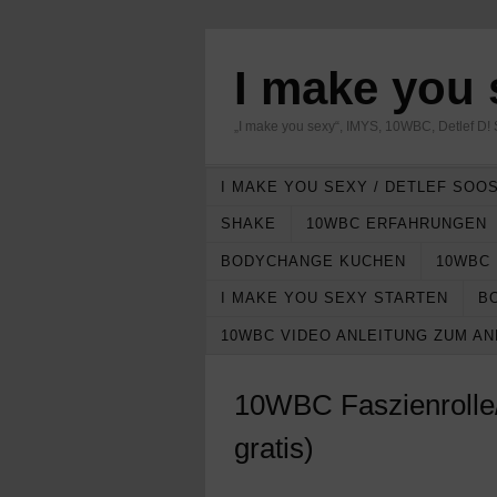
I make you
„I make you sexy“, IMYS, 10WBC, Detlef D! 
I MAKE YOU SEXY / DETLEF SOOS
SHAKE
10WBC ERFAHRUNGEN
BODYCHANGE KUCHEN
10WBC
I MAKE YOU SEXY STARTEN
B
10WBC VIDEO ANLEITUNG ZUM A
10WBC Faszienrolle/F
gratis)