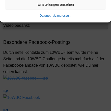
Einstellungen ansehen
Soost auch
direkt bei allen
Datenschutz
Impressum
Fans mit einem
Video bedankt:
Besondere Facebook-Postings
Durch nette Kontakte zum 10WBC-Team wurde meine
Seite und die 10WBC-Challenge bereits mehrfach auf der
Facebook-Fanpage von 10WBC gepostet, wie Du hier
sehen kannst: