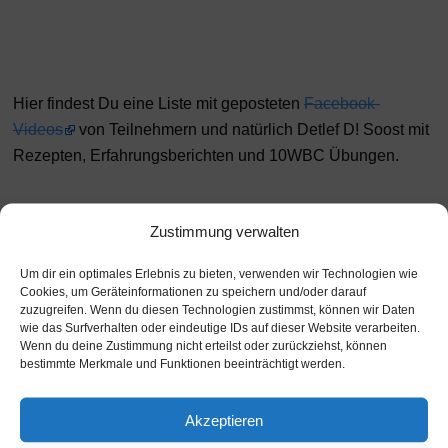
Hier findest Du eine Liste mit geposteten
Facebook-
Videos
von Teilnehmern und natürlich Detlef D! Soost mit
Rezepten, Erfahrungsberichten und 10WBC Übungen.
10WBC feiert 100.000 Facebook-Fans
Zustimmung verwalten
Am 18.01.2013
Um dir ein optimales Erlebnis zu bieten, verwenden wir Technologien wie
hat 10WBC die
Cookies, um Geräteinformationen zu speichern und/oder darauf
zuzugreifen. Wenn du diesen Technologien zustimmst, können wir Daten
Hürde von
wie das Surfverhalten oder eindeutige IDs auf dieser Website verarbeiten.
100.000
Wenn du deine Zustimmung nicht erteilst oder zurückziehst, können
bestimmte Merkmale und Funktionen beeinträchtigt werden.
Facebook-Fans
durchbrochen.
Klicke hier, um Marketing-Cookies zu
akzeptieren und diesen Inhalt zu aktivieren
Akzeptieren
Natürlich hat
sich Detlef D!