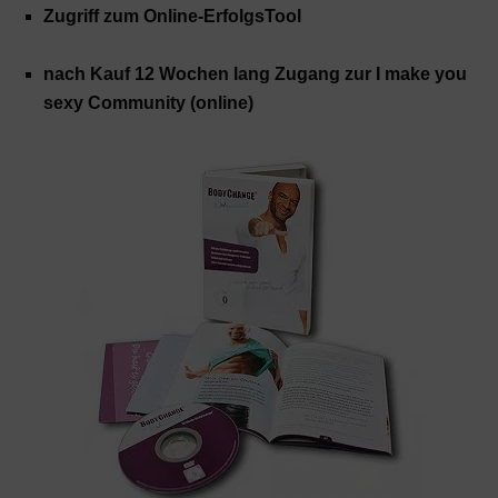
Zugriff zum Online-ErfolgsTool
nach Kauf 12 Wochen lang Zugang zur I make you
sexy Community (online)