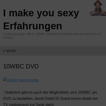
I make you sexy
Erfahrungen
„I make you sexy“, IMYS, 10WBC, Detlef D! Soost Diät oder wie immer Du es
nennst ;)
≡ MENU
10WBC DVD
Natürlich gibt es auch die Möglichkeit, sich 10WBC als
DVD zu bestellen, damit Detlef D! Soost einem direkt am
TV motivierend zur Seite steht.