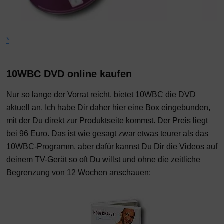
10WBC DVD online kaufen
Nur so lange der Vorrat reicht, bietet 10WBC die DVD
aktuell an. Ich habe Dir daher hier eine Box eingebunden,
mit der Du direkt zur Produktseite kommst. Der Preis liegt
bei 96 Euro. Das ist wie gesagt zwar etwas teurer als das
10WBC-Programm, aber dafür kannst Du Dir die Videos auf
deinem TV-Gerät so oft Du willst und ohne die zeitliche
Begrenzung von 12 Wochen anschauen: