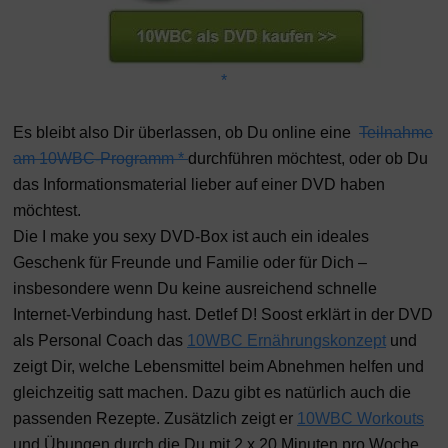
Es bleibt also Dir überlassen, ob Du online eine
Teilnahme
am 10WBC-Programm
durchführen möchtest, oder ob Du
das Informationsmaterial lieber auf einer DVD haben
möchtest.
Die I make you sexy DVD-Box ist auch ein ideales
Geschenk für Freunde und Familie oder für Dich –
insbesondere wenn Du keine ausreichend schnelle
Internet-Verbindung hast. Detlef D! Soost erklärt in der DVD
als Personal Coach das
10WBC Ernährungskonzept
und
zeigt Dir, welche Lebensmittel beim Abnehmen helfen und
gleichzeitig satt machen. Dazu gibt es natürlich auch die
passenden Rezepte. Zusätzlich zeigt er
10WBC Workouts
und Übungen durch die Du mit 2 x 20 Minuten pro Woche