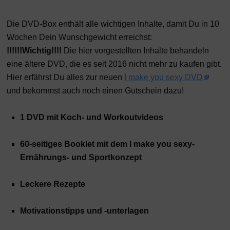
Die DVD-Box enthält alle wichtigen Inhalte, damit Du in 10
Wochen Dein Wunschgewicht erreichst:
!!!!!!Wichtig!!!!
Die hier vorgestellten Inhalte behandeln
eine ältere DVD, die es seit 2016 nicht mehr zu kaufen gibt.
Hier erfährst Du alles zur neuen
I make you sexy DVD
und bekommst auch noch einen Gutschein dazu!
1 DVD mit Koch- und Workoutvideos
60-seitiges Booklet mit dem I make you sexy-
Ernährungs- und Sportkonzept
Leckere Rezepte
Motivationstipps und -unterlagen